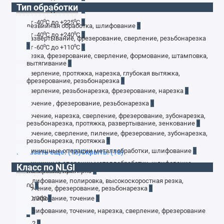
Тип обработки
от -40⁰С до +180⁰С
1
от -40⁰С до +225⁰С
1
лезвийная обработка, шлифование
1
от -40⁰С до +240⁰С
1
развертывание, фрезерование, сверление, резьбонарезка
1
от -60⁰С до +110⁰С
1
резка, фрезерование, сверление, формование, штамповка,
вытягивание
1
сверление, протяжка, нарезка, глубокая вытяжка,
фрезерование, резьбонарезка
1
сверление, резьбонарезка, фрезерование, нарезка
1
точение , фрезерование, резьбонарезка
1
точение, нарезка, сверление, фрезерование, зубонарезка,
резьбонарезка, протяжка, развертывание, зенкование
1
точение, сверление, пиление, фрезерование, зубонарезка,
резьбонарезка, протяжка
1
финишные операции металлобработки, шлифование
1
Показать еще: (16)
Скрыть: (16)
финишные операции металлобработки, шлифование,
Класс по NLGI
полировка, притирка
1
шлифование, полировка, высокоскоростная резка,
00
1
точение, фрезерование, резьбонарезка
1
шлифование, точение
00/000
1
1
шлифование, точение, нарезка, сверление, фрезерование
1
3
2
1-2
2