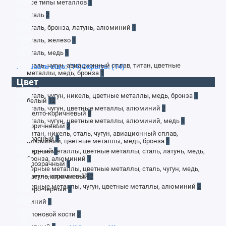
все типы металлов
1
сталь
2
сталь, бронза, латунь, алюминий
1
сталь, железо
1
сталь, медь
1
сталь, чугун, авиационный сплав, титан, цветные
Показать еще: (14)
Скрыть: (14)
металлы, медь, бронза
1
Цвет
сталь, чугун, медь, латунь, алюминий
1
сталь, чугун, никель, цветные металлы, медь, бронза
1
белый
12
сталь, чугун, цветные металлы, алюминий
2
желто-коричневый
8
сталь, чугун, цветные металлы, алюминий, медь
1
коричневый
2
титан, никель, сталь, чугун, авиационный сплав,
красный
1
алюминий, цветные металлы, медь, бронза
1
черные металлы, цветные металлы, сталь, латунь, медь,
медный
1
бронза, алюминий
1
прозрачный
1
черные металлы, цветные металлы, сталь, чугун, медь,
латунь, алюминий
светло-коричневый
1
2
черные металлы, чугун, цветные металлы, алюминий
2
серо-черный
1
синий
1
слоновой кости
2