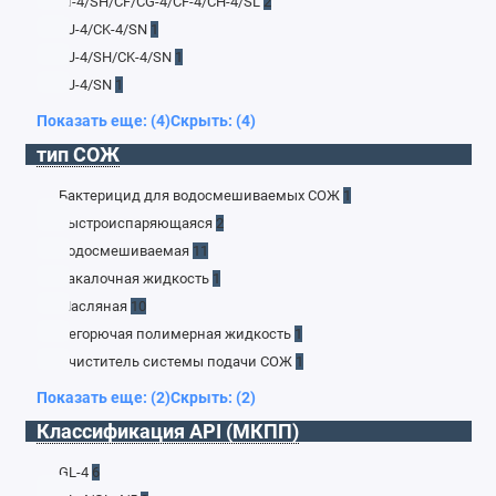
CI-4/SH/CF/CG-4/CF-4/CH-4/SL
2
CJ-4/CK-4/SN
1
CJ-4/SH/CK-4/SN
1
CJ-4/SN
1
Показать еще: (4)
Скрыть: (4)
тип СОЖ
Бактерицид для водосмешиваемых СОЖ
1
Быстроиспаряющаяся
2
Водосмешиваемая
11
Закалочная жидкость
1
Масляная
10
Негорючая полимерная жидкость
1
Очиститель системы подачи СОЖ
1
Показать еще: (2)
Скрыть: (2)
Классификация API (МКПП)
GL-4
6