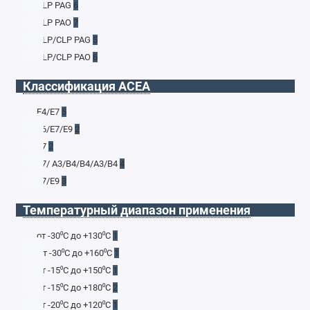
CLP PAG
6
CLP PAO
7
CLP/CLP PAG
5
CLP/CLP PAO
6
Классификация ACEA
E4/E7
5
E6/E7/E9
2
E7
2
E7/ A3/B4/B4/A3/B4
4
E7/E9
3
Температурный диапазон применения
от -30⁰С до +130⁰С
1
От -30⁰С до +160⁰С
1
от -15⁰С до +150⁰С
1
от -15⁰С до +180⁰С
2
от -20⁰С до +120⁰С
1