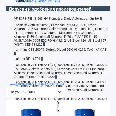
черный
1
Показать еще: (6)
Скрыть: (6)
Допуски и одобрения производителей
AFNOR NF E 48-603 HV, Komatsu, Dietz Automation GmbH
1
Bosch Rexroth RE 90220, Eaton Vickers M-2950-S, Eaton
Vickers I-286 S3, Eaton Vickers 35VQ25, Denison HF-0, Denison
HF-1, Denison HF-2, Cincinnati Milacron P-68, Cincinnati
Milacron P-69, Cincinnati Milacron P-70, JCMAS P041 HK,
ANSI/AGMA 9005-E02-RO, GM LS-2, US Steel 126, US Steel 127
(AIST), SEB 181222
5
Cummins CES 20074, Detroit Diesel DDC 93K216, ПАО "КАМАЗ"
2
Daimler DBL 6721
1
Denison HF-0, Denison HF-1, Denison HF-2, AFNOR NF E 48-603
HV, Eaton Vickers M-2950-S , Eaton Vickers I-286-S, Cincinnati
Milacron P-68, Cincinnati Milacron P-69, Cincinnati Milacron P-
70, Bosch Rexroth RE 90220
1
Denison HF-0, Denison HF-1, Denison HF-2, AFNOR NF E 48-603
Показать еще: (36)
Скрыть: (36)
HV, Eaton Vickers M-2950-S, Eaton Vickers I-286-S, Cincinnati
Milacron P-68, Cincinnati Milacron P-69, Cincinnati Milacron P-
70, Bosch Rexroth RE 90220
2
Denison HF-0, Denison HF-1, Denison HF-2, AFNOR NF E 48-603
HV, Eaton Vickers M-2950-S, Eaton Vickers I-286-S, Eaton
Vickers 35VQ25, Cincinnati Milacron P-68, Cincinnati Milacron P-
69, Cincinnati Milacron P-70, Bosch Rexroth RE 90220, Bosch
Rexroth RDE 90245
1