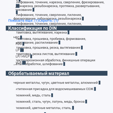
шлифование, точение, нарезка, сверление, фрезерование,
зубонарезка, резьбонарезка, протяжка, развертывание,
2
20
зенкование
1
3
1
шлифование, точение, сверление, пиление,
фрезерование, зубонарезка, резьбонарезка
2
Показать еще: (1)
Скрыть: (1)
шлифование, точение, сверление, пиление,
Классификация по DIN
фрезерование, зубонарезка, резьбонарезка, протяжка
1
штамповка, вытягивание, нарезка
1
HFC
1
штамповка, прошивка, пробивка, формование,
вытягивание, распиливание
1
HFDU
2
штамповка, прошивка, резка, вытягивание
1
HLP
14
штамповка, резка листов, вытягивание
1
HLP/ HVLP
4
электроэрозионная обработка, финишные операции
HVLP
10
металлобработки, шлифование
1
Обрабатываемый материал
черные металлы, чугун, цветные металлы, алюминий
2
Антипенная присадка для водосмешиваемых СОЖ
1
алюминий, медь, сталь
1
алюминий, сталь, чугун, латунь, медь, бронза
1
алюминий, цветные металлы, сталь,
1