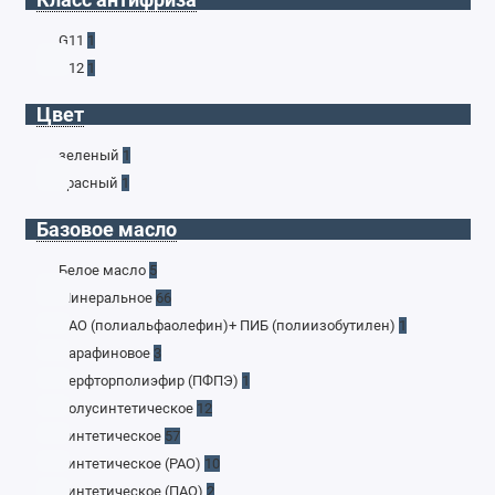
G11
1
G12
1
Цвет
зеленый
1
красный
1
Базовое масло
Белое масло
5
Минеральное
66
ПАО (полиальфаолефин)+ ПИБ (полиизобутилен)
1
Парафиновое
3
Перфторполиэфир (ПФПЭ)
1
Полусинтетическое
12
Синтетическое
57
Синтетическое (PAO)
10
Синтетическое (ПАО)
2