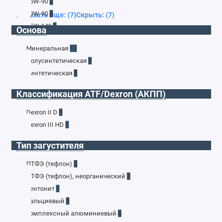
75W-90
3
80W-90
4
Показать еще: (7)
Скрыть: (7)
85W-140
1
Основа
Минеральная
13
Полусинтетическая
5
Синтетическая
5
Классификация ATF/Dexron (АКПП)
Dexron II D
1
Dexron III HD
1
Тип загустителя
ПТФЭ (тефлон)
2
ПТФЭ (тефлон), неорганический
1
бентонит
1
кальциевый
1
комплексный алюминиевый
6