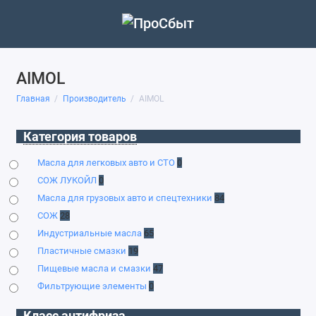
AIMOL
Главная
Производитель
AIMOL
Категория товаров
Масла для легковых авто и СТО
0
СОЖ ЛУКОЙЛ
0
Масла для грузовых авто и спецтехники
84
СОЖ
28
Индустриальные масла
65
Пластичные смазки
19
Пищевые масла и смазки
47
Фильтрующие элементы
0
Класс антифриза