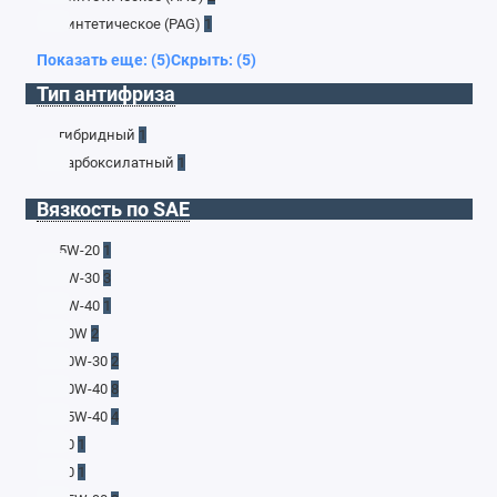
синтетическое (PAG)
1
Показать еще: (5)
Скрыть: (5)
Тип антифриза
гибридный
1
карбоксилатный
1
Вязкость по SAE
5W-20
1
5W-30
3
5W-40
1
10W
2
10W-30
2
10W-40
8
15W-40
4
30
1
40
1