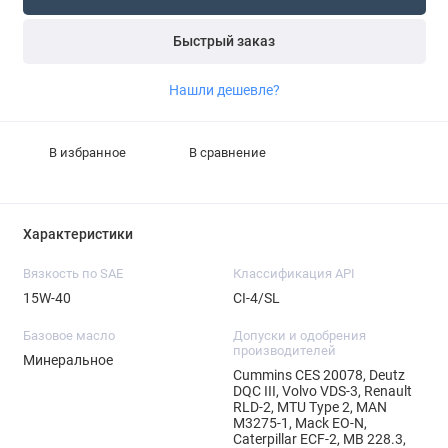
Быстрый заказ
Нашли дешевле?
В избранное
В сравнение
Характеристики
Вязкость по SAE
Классификация API
15W-40
CI-4/SL
Базовое масло
Допуски и одобрения
производителей
Минеральное
Cummins CES 20078, Deutz
DQC III, Volvo VDS-3, Renault
RLD-2, MTU Type 2, MAN
M3275-1, Mack EO-N,
Caterpillar ECF-2, MB 228.3,