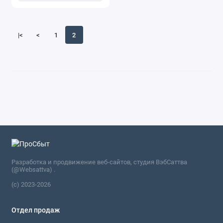
|<
<
1
2
Разработка и продвижение веб-сайтов, студия ВэбСаттва
(@Websattva) .
(c) 2023-2026
Отдел продаж