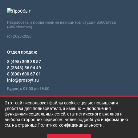
Разработка и продвижение веб-сайтов, студия ВэбСаттва
(@Websattva) .
(c) 2023-2026
Отдел продаж
8 (495) 308 38 57
8 (3843) 56 04 49
8 (800) 600 67 01
info@prosbyt.ru
Будни, с 09.00 до 19.00
Мы в сети
Этот сайт использует файлы cookie с целью повышения
удобства для пользователя, а именно — дополнения
функциями социальных сетей, статистического анализа и
KATANA HABAKI GL-5 LS 80W-90
выбора сторонних сервисов. Более подробную информацию
В корзину
Цена по запросу
см. на странице
Политика конфиденциальности
.
0