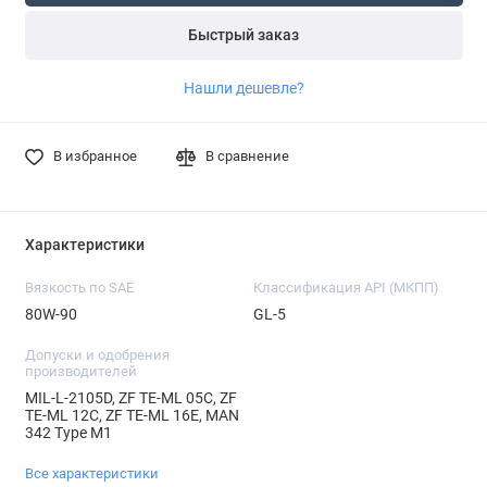
Быстрый заказ
Нашли дешевле?
В избранное
В сравнение
Характеристики
Вязкость по SAE
Классификация API (МКПП)
80W-90
GL-5
Допуски и одобрения
производителей
MIL-L-2105D, ZF TE-ML 05C, ZF
TE-ML 12C, ZF TE-ML 16E, MAN
342 Type M1
Все характеристики