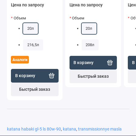
Цена по запросу
Цена по запросу
Цен
Объем
Объем
Об
20л
20л
216,5л
208л
Аналоги
В корзину
В
В корзину
Быстрый заказ
Быстрый заказ
katana habaki gl-5 ls 80w-90
,
katana
,
transmissionnye masla