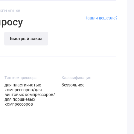
IKEN VDL 68
Нашли дешевле?
просу
Быстрый заказ
Тип компрессора
Классификация
для пластинчатых
беззольное
компрессоров/для
винтовых компрессоров/
для поршневых
компрессоров