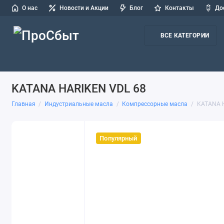
О нас
Новости и Акции
Блог
Контакты
До
ВСЕ КАТЕГОРИИ
Масла для легковых авто и СТО
Масла для грузовых авто и
KATANA HARIKEN VDL 68
Главная
Индустриальные масла
Компреccорные масла
KATANA 
Популярный