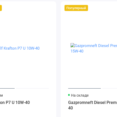
Популярный
ии
На складе
ton P7 U 10W-40
Gazpromneft Diesel Pre
40