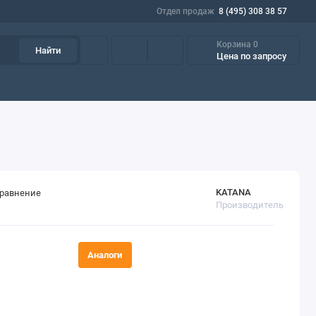
Отдел продаж
8 (495) 308 38 57
Корзина
0
Найти
Цена по запросу
азки
Пищевые масла и смазки
Фильтрующие элементы
Пр
KATANA
сравнение
Производитель
Аналоги