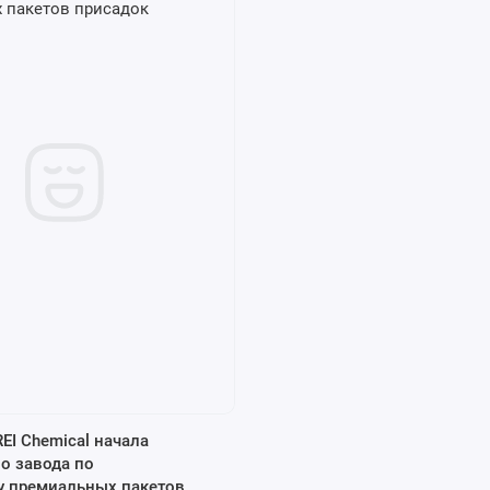
EI Chemical начала
о завода по
у премиальных пакетов