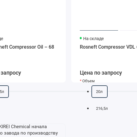
де
На складе
eft Compressor Oil – 68
Rosneft Compressor VDL 
 запросу
Цена по запросу
Объем
5л
20л
216,5л