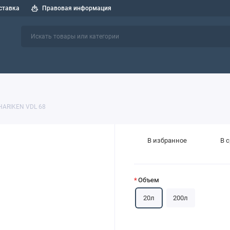
ставка
Правовая информация
 спецтехники
СОЖ
Индустриальные масла
Пластичные см
HARIKEN VDL 68
В избранное
В 
Объем
20л
200л