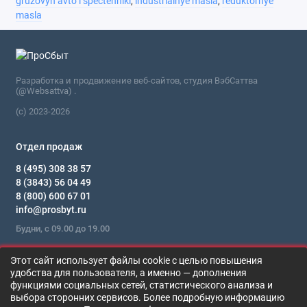
gruzovyh avto i spectehniki
,
industrialnye masla
,
reduktornye
masla
Разработка и продвижение веб-сайтов, студия ВэбСаттва
(@Websattva) .
(c) 2023-2026
Отдел продаж
8 (495) 308 38 57
8 (3843) 56 04 49
8 (800) 600 67 01
info@prosbyt.ru
Будни, с 09.00 до 19.00
Мы в сети
Этот сайт использует файлы cookie с целью повышения
удобства для пользователя, а именно — дополнения
функциями социальных сетей, статистического анализа и
KATANA KISSAKI CLP 220
выбора сторонних сервисов. Более подробную информацию
В корзину
Цена по запросу