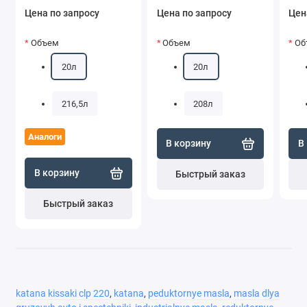
Цена по запросу
Цена по запросу
Цен
Объем
Объем
Об
20л
20л
216,5л
208л
Аналоги
В корзину
В
В корзину
Быстрый заказ
Быстрый заказ
katana kissaki clp 220
,
katana
,
peduktornye masla
,
masla dlya