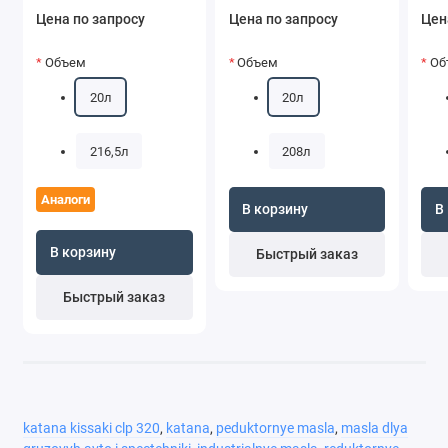
Цена по запросу
Цена по запросу
Цен
Объем
Объем
Об
20л
20л
216,5л
208л
Аналоги
В корзину
В
В корзину
Быстрый заказ
Быстрый заказ
katana kissaki clp 320
,
katana
,
peduktornye masla
,
masla dlya