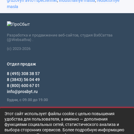
gruzovyh avto i spectehniki
,
industrialnye masla
,
reduktornye
masla
Разработка и продвижение веб-сайтов, студия ВэбСаттва
(@Websattva) .
(c) 2023-2026
Отдел продаж
8 (495) 308 38 57
8 (3843) 56 04 49
8 (800) 600 67 01
info@prosbyt.ru
Будни, с 09.00 до 19.00
Мы в сети
Этот сайт использует файлы cookie с целью повышения
удобства для пользователя, а именно — дополнения
функциями социальных сетей, статистического анализа и
KATANA KISSAKI CLP 320
выбора сторонних сервисов. Более подробную информацию
В корзину
Цена по запросу