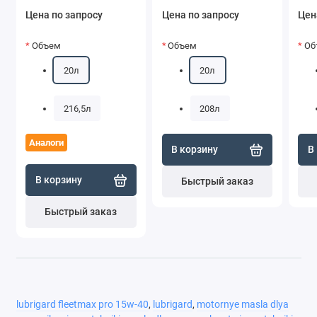
Цена по запросу
Цена по запросу
Цен
Объем
Объем
Об
20л
20л
216,5л
208л
Аналоги
В корзину
В
В корзину
Быстрый заказ
Быстрый заказ
lubrigard fleetmax pro 15w-40
,
lubrigard
,
motornye masla dlya