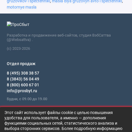
gruzovikov i spectehniki
,
masla dlya gruzovyh avto i spectehniki
,
motornye masla
Разработка и продвижение веб-сайтов, студия ВэбСаттва
(@Websattva) .
(c) 2023-2026
Отдел продаж
8 (495) 308 38 57
8 (3843) 56 04 49
8 (800) 600 67 01
info@prosbyt.ru
Будни, с 09.00 до 19.00
Мы в сети
Этот сайт использует файлы cookie с целью повышения
удобства для пользователя, а именно — дополнения
функциями социальных сетей, статистического анализа и
LUBRIGARD FLEETMAX PRO 15W-40
выбора сторонних сервисов. Более подробную информацию
В корзину
Цена по запросу