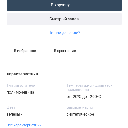
В корзину
Быстрый заказ
Нашли дешевле?
В избранное
В сравнение
Характеристики
Тип загустителя
Температурный диапазон
применения
полимочевина
от -20⁰С до +200⁰С
Цвет
Базовое масло
зеленый
синтетическое
Все характеристики