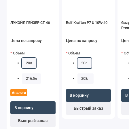
ЛУКОЙЛ ГЕЙЗЕР СТ 46
Rolf Krafton P7 U 10W-40
Gazp
Pre
Цена по запросу
Цена по запросу
Цен
Объем
Объем
Об
20л
20л
216,5л
208л
Аналоги
В корзину
В
В корзину
Быстрый заказ
Быстрый заказ