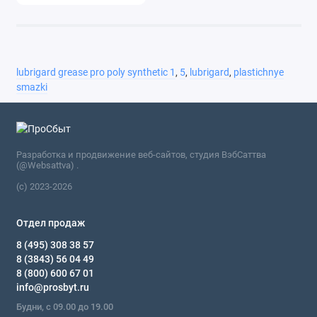
lubrigard grease pro poly synthetic 1
,
5
,
lubrigard
,
plastichnye
smazki
Разработка и продвижение веб-сайтов, студия ВэбСаттва
(@Websattva) .
(c) 2023-2026
Отдел продаж
8 (495) 308 38 57
8 (3843) 56 04 49
8 (800) 600 67 01
info@prosbyt.ru
Будни, с 09.00 до 19.00