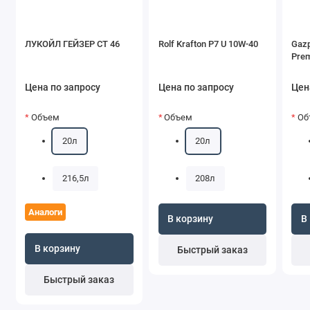
ЛУКОЙЛ ГЕЙЗЕР СТ 46
Rolf Krafton P7 U 10W-40
Gazp
Pre
Цена по запросу
Цена по запросу
Цен
Объем
Объем
Об
20л
20л
216,5л
208л
Аналоги
В корзину
В
В корзину
Быстрый заказ
Быстрый заказ