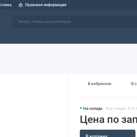
ставка
Правовая информация
 спецтехники
СОЖ
Индустриальные масла
Пластичные см
В избранное
В 
На складе
Код товара: DTE
Цена по за
В корзину