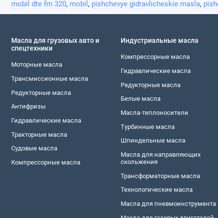
mobil dte fm 320
,
mobil
,
pishchevye gidravlicheskie masla
,
pish
Масла для грузовых авто и
Индустриальные масла
спецтехники
Компреccорные масла
Моторные масла
Гидравлическиe масла
Трансмиссионные масла
Редукторные масла
Редукторные масла
Белые масла
Антифризы
Масла-теплоносители
Гидравлические масла
Турбинные масла
Тракторные масла
Шпиндельные масла
Судовые масла
Масла для направляющих
скольжения
Компреccорные масла
Трансформаторные масла
Технологические масла
Масла для пневмоинструмента
Масла для газовых двигателей