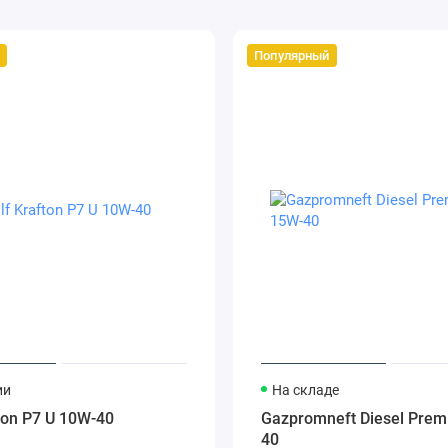
Популярный
ии
На складе
ton P7 U 10W-40
Gazpromneft Diesel Pre
40