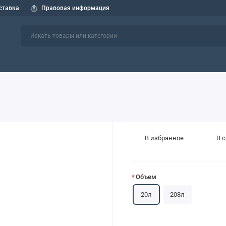
ставка
Правовая информация
 спецтехники
СОЖ
Индустриальные масла
Пластичные см
В избранное
В 
Объем
20л
208л