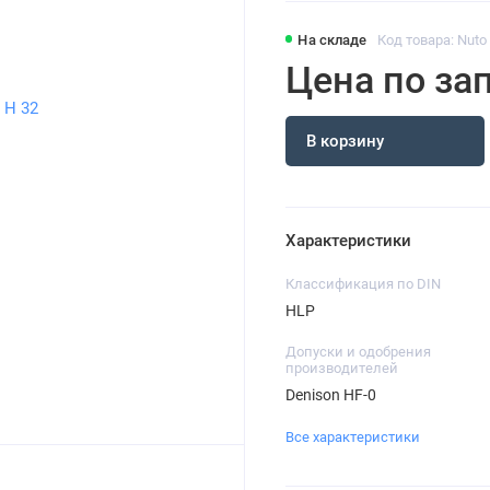
На складе
Код товара: Nuto
Цена по за
В корзину
Характеристики
Классификация по DIN
HLP
Допуски и одобрения
производителей
Denison HF-0
Все характеристики