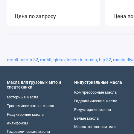
Цена по запросу
Цена по
mobil nuto h 32
,
mobil
,
gidravlicheskie masla
,
hlp 32
,
masla dlya
Масла для грузовых авто и
Индустриальные масла
спецтехники
Компреccорные масла
Моторные масла
Гидравлическиe масла
Трансмиссионные масла
Редукторные масла
Редукторные масла
Белые масла
Антифризы
Масла-теплоносители
Гидравлические масла