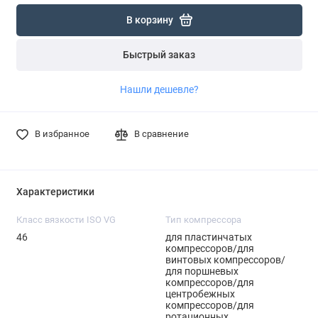
В корзину
Быстрый заказ
Нашли дешевле?
В избранное
В сравнение
Характеристики
Класс вязкости ISO VG
Тип компрессора
46
для пластинчатых
компрессоров/для
винтовых компрессоров/
для поршневых
компрессоров/для
центробежных
компрессоров/для
ротационных