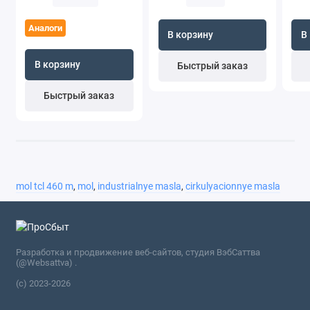
Аналоги
В корзину
В
В корзину
Быстрый заказ
Быстрый заказ
mol tcl 460 m
,
mol
,
industrialnye masla
,
cirkulyacionnye masla
Разработка и продвижение веб-сайтов, студия ВэбСаттва
(@Websattva) .
(c) 2023-2026