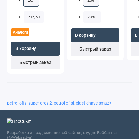
20л
20л
216,5л
208л
Аналоги
В корзину
В
В корзину
Быстрый заказ
Быстрый заказ
petrol ofisi super gres 2
,
petrol ofisi
,
plastichnye smazki
Разработка и продвижение веб-сайтов, студия ВэбСаттва
(@Websattva) .