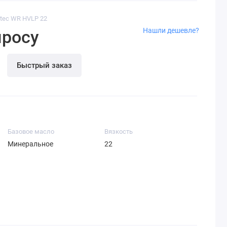
otec WR HVLP 22
Нашли дешевле?
просу
Быстрый заказ
Базовое масло
Вязкость
Минеральное
22