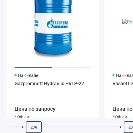
На складе
На скла
Gazpromneft Hydraulic HVLP-22
Rosneft 
Цена по запросу
Цена по
Объем
Объем
20л
20