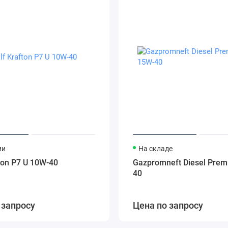
ии
На складе
ton P7 U 10W-40
Gazpromneft Diesel Pre
40
 запросу
Цена по запросу