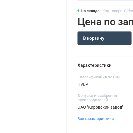
На складе
Код товара: Gidr
Цена по за
В корзину
Характеристики
Классификация по DIN
HVLP
Допуски и одобрения
производителей
ОАО "Кировский завод"
Все характеристики