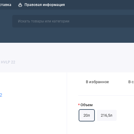
ставка
Правовая информация
 спецтехники
СОЖ
Индустриальные масла
Пластичные см
R HVLP 22
В избранное
В 
Объем
20л
216,5л