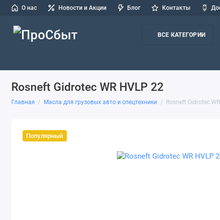
О нас
Новости и Акции
Блог
Контакты
До
ВСЕ КАТЕГОРИИ
Масла для легковых авто и СТО
Масла для грузовых авто и
Rosneft Gidrotec WR HVLP 22
Главная
Масла для грузовых авто и спецтехники
Rosneft Gidrotec W
Популярный