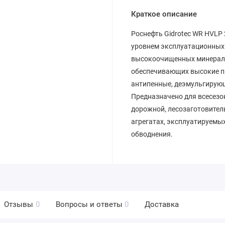
Краткое описание
Роснефть Gidrotec WR HVLP 
уровнем эксплуатационных 
высокоочищенных минераль
обеспечивающих высокие п
антипенные, деэмульгирующ
Предназначено для всесезо
дорожной, лесозаготовител
агрегатах, эксплуатируемы
обводнения.
Отзывы
0
Вопросы и ответы
0
Доставка