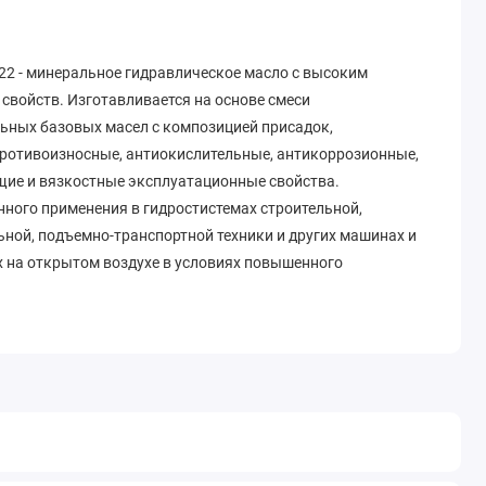
22 - минеральное гидравлическое масло c высоким
свойств. Изготавливается на основе смеси
ных базовых масел с композицией присадок,
ротивоизносные, антиокислительные, антикоррозионные,
ие и вязкостные эксплуатационные свойства.
нного применения в гидростистемах строительной,
ьной, подъемно-транспортной техники и других машинах и
х на открытом воздухе в условиях повышенного