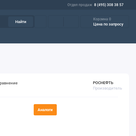
Отдел продаж
8 (495) 308 38 57
Корзина
0
Найти
Цена по запросу
азки
Пищевые масла и смазки
Фильтрующие элементы
Пр
РОСНЕФТЬ
сравнение
Производитель
Аналоги