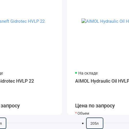
де
На складе
Gidrotec HVLP 22
AIMOL Hydraulic Oil HVL
 запросу
Цена по запросу
Объем
л
205л