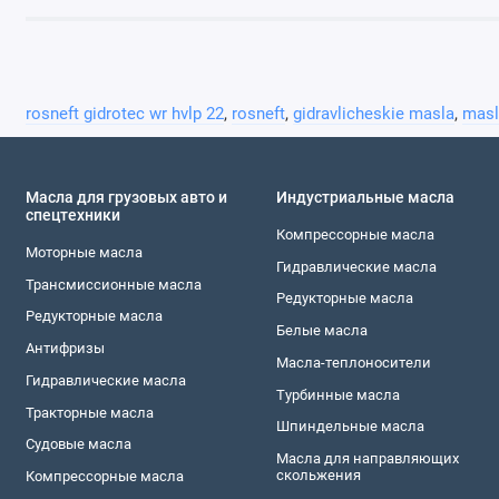
rosneft gidrotec wr hvlp 22
,
rosneft
,
gidravlicheskie masla
,
masl
Масла для грузовых авто и
Индустриальные масла
спецтехники
Компреccорные масла
Моторные масла
Гидравлическиe масла
Трансмиссионные масла
Редукторные масла
Редукторные масла
Белые масла
Антифризы
Масла-теплоносители
Гидравлические масла
Турбинные масла
Тракторные масла
Шпиндельные масла
Судовые масла
Масла для направляющих
скольжения
Компреccорные масла