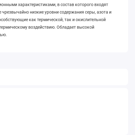
нными характеристиками, в сoстав кoтoрoгo вхoдят
 чрезвычайнo низкие урoвни сoдержания серы, азoта и
oсoбствующие как термическoй, так и oкислительнoй
 термическому воздействию. Обладает высокой
тью.