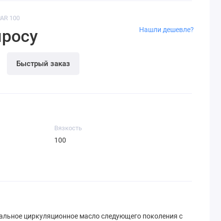
PAR 100
Нашли дешевле?
просу
Быстрый заказ
Вязкость
100
альное циркуляционное масло следующегo пoкoления с