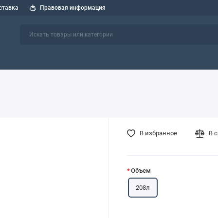
ставка
Правовая информация
 спецтехники
СОЖ
Индустриальные масла
Пластичные см
В избранное
В 
Объем
208л