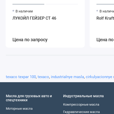
В наличии
В налич
ЛУКОЙЛ ГЕЙЗЕР СТ 46
Rolf Kraf
Цена по запросу
Цена по
texaco texpar 100
,
texaco
,
industrialnye masla
,
cirkulyacionnye
Масла для грузовых авто и
Индустриальные масла
спецтехники
Компреccорные масла
Моторные масла
Гидравлическиe масла