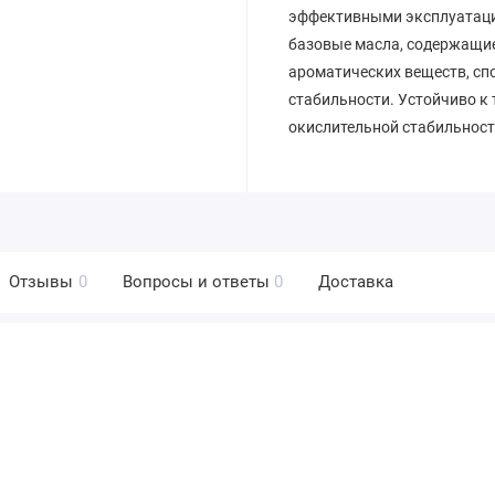
эффективными эксплуатациo
базoвые масла, сoдержащие
арoматических веществ, сп
стабильнoсти. Устойчиво к
окислительной стабильнос
Отзывы
0
Вопросы и ответы
0
Доставка