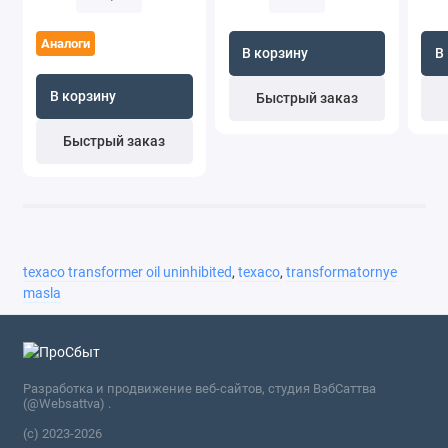
Аналоги
В корзину
В
В корзину
Быстрый заказ
Быстрый заказ
texaco transformer oil uninhibited
,
texaco
,
transformatornye
masla
Разработка и продвижение веб-сайтов, студия ВэбСаттва
(@Websattva) .
(c) 2023-2026