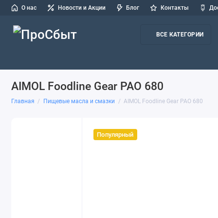
О нас
Новости и Акции
Блог
Контакты
До
ВСЕ КАТЕГОРИИ
Масла для легковых авто и СТО
Масла для грузовых авто и
AIMOL Foodline Gear PAO 680
Главная
Пищевые масла и смазки
AIMOL Foodline Gear PAO 680
Популярный