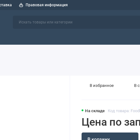
ставка
Правовая информация
 спецтехники
СОЖ
Индустриальные масла
Пластичные см
В избранное
В 
На складе
Код товара: Food
Цена по за
В корзину