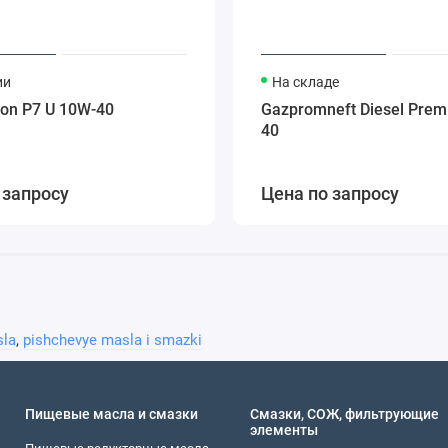
ии
На складе
ton P7 U 10W-40
Gazpromneft Diesel Pre
40
 запросу
Цена по запросу
sla
,
pishchevye masla i smazki
Пищевые масла и смазки
Смазки, СОЖ, фильтрующие
элементы