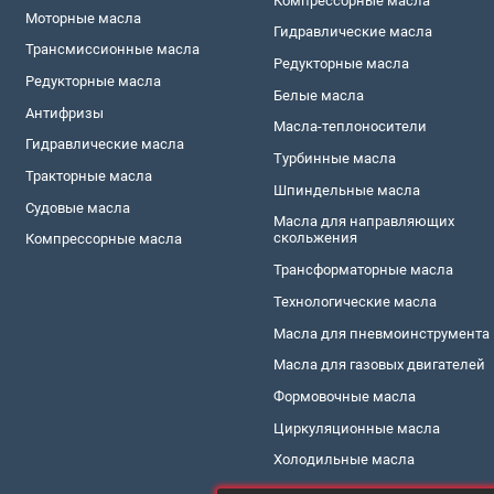
Компреccорные масла
Моторные масла
Гидравлическиe масла
Трансмиссионные масла
Редукторные масла
Редукторные масла
Белые масла
Антифризы
Масла-теплоносители
Гидравлические масла
Турбинные масла
Тракторные масла
Шпиндельные масла
Судовые масла
Масла для направляющих
скольжения
Компреccорные масла
Трансформаторные масла
Технологические масла
Масла для пневмоинструмента
Масла для газовых двигателей
Формовочные масла
Циркуляционные масла
Холодильные масла