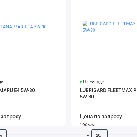
де
На складе
MARU E4 5W-30
LUBRIGARD FLEETMAX P
5W-30
 запросу
Цена по запросу
Объем
л
20л