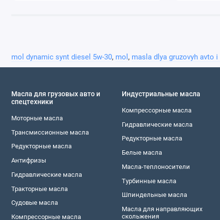
mol dynamic synt diesel 5w-30
,
mol
,
masla dlya gruzovyh avto i
Масла для грузовых авто и
Индустриальные масла
спецтехники
Компреccорные масла
Моторные масла
Гидравлическиe масла
Трансмиссионные масла
Редукторные масла
Редукторные масла
Белые масла
Антифризы
Масла-теплоносители
Гидравлические масла
Турбинные масла
Тракторные масла
Шпиндельные масла
Судовые масла
Масла для направляющих
скольжения
Компреccорные масла