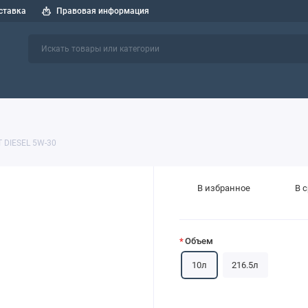
ставка
Правовая информация
 спецтехники
СОЖ
Индустриальные масла
Пластичные см
 DIESEL 5W-30
В избранное
В 
Объем
10л
216.5л