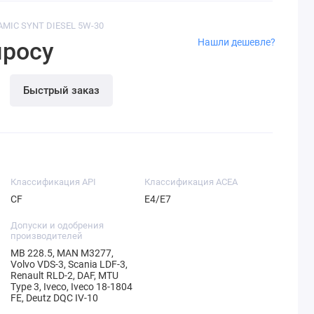
AMIC SYNT DIESEL 5W-30
Нашли дешевле?
просу
Быстрый заказ
Классификация API
Классификация ACEA
CF
E4/E7
Допуски и одобрения
производителей
MB 228.5, MAN M3277,
Volvo VDS-3, Scania LDF-3,
Renault RLD-2, DAF, MTU
Type 3, Iveco, Iveco 18-1804
FE, Deutz DQC IV-10