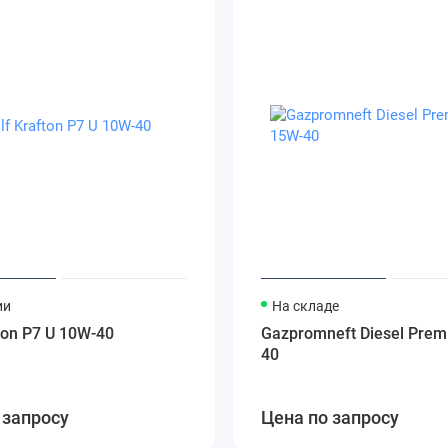
ии
На складе
ton P7 U 10W-40
Gazpromneft Diesel Pre
40
 запросу
Цена по запросу