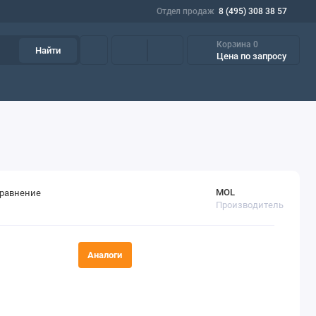
Отдел продаж
8 (495) 308 38 57
Корзина
0
Найти
Цена по запросу
азки
Пищевые масла и смазки
Фильтрующие элементы
Пр
MOL
сравнение
Производитель
Аналоги