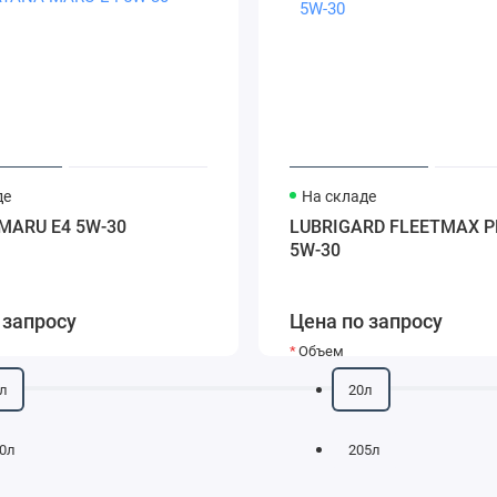
де
На складе
MARU E4 5W-30
LUBRIGARD FLEETMAX P
5W-30
 запросу
Цена по запросу
Объем
л
20л
0л
205л