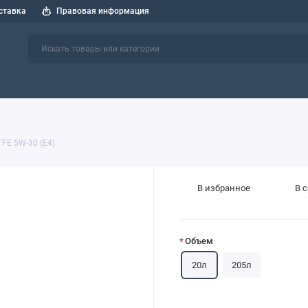
ставка
Правовая информация
 спецтехники
СОЖ
Индустриальные масла
Пластичные см
TFE 5W-30 (E4)
В избранное
В 
Объем
20л
205л