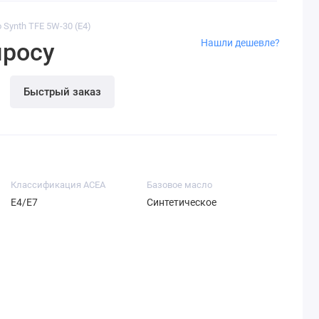
o Synth TFE 5W-30 (E4)
Нашли дешевле?
просу
Быстрый заказ
Классификация ACEA
Базовое масло
E4/E7
Синтетическое