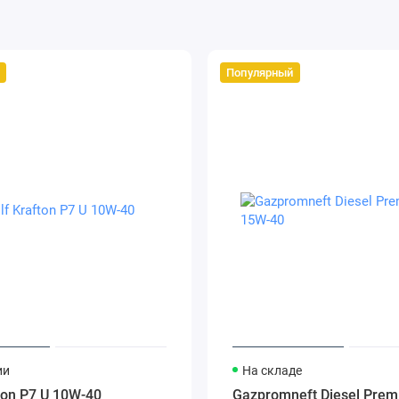
Популярный
ии
На складе
ton P7 U 10W-40
Gazpromneft Diesel Pre