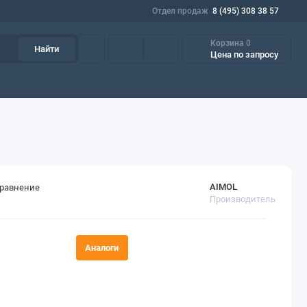
Отдел продаж
8 (495) 308 38 57
Корзина
0
Найти
Цена по запросу
азки
Пищевые масла и смазки
Фильтрующие элементы
Пр
AIMOL
сравнение
Производитель
Аналоги