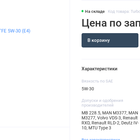
На складе
Код товара: Turb
Цена по за
В корзину
Характеристики
Вязкость по SAE
5W-30
Допуски и одобрения
производителей
MB 228.5, MAN M3377, MAN
M3277, Volvo VDS-3, Renault
RXD, Renault RLD-2, Deutz IV-
10, MTU Type 3
Все характеристики