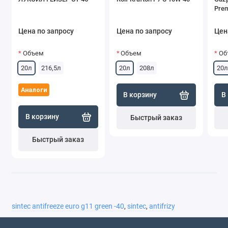
Pre
Цена по запросу
Цена по запросу
Цен
Объем
Объем
Об
20л
216,5л
20л
208л
20л
Аналоги
В корзину
В
В корзину
Быстрый заказ
Быстрый заказ
sintec antifreeze euro g11 green -40
,
sintec
,
antifrizy