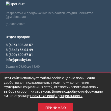
Разработка и продвижение веб-сайтов, студия ВэбСаттва
(@Websattva) .
(c) 2023-2026
Отдел продаж
8 (495) 308 38 57
8 (3843) 56 04 49
8 (800) 600 67 01
info@prosbyt.ru
Будни, с 09.00 до 19.00
Мы в сети
Этот сайт использует файлы cookie с целью повышения
удобства для пользователя, а именно — дополнения
функциями социальных сетей, статистического анализа и
Sintec Antifreeze Euro G11 green -40
выбора сторонних сервисов. Более подробную информацию
В корзину
Цена по запросу
см. на странице
Политика конфиденциальности
.
0
ПРИНИМАЮ
Каталог
Поиск
Корзина
Сравнение
Войти